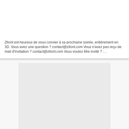
Zllont est heureux de vous convier à sa prochaine soirée, entièrement en
3D. Vous avez une question ? contact@zllont.com Vous n'avez pas reçu de
mail d'invitation ? contact@zllont.com Vous voulez être invité ? :
contact@zllont.com Vous ne voulez plus...