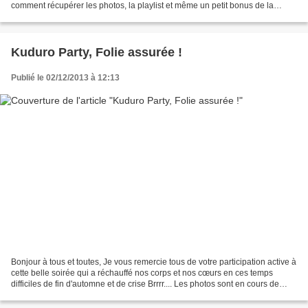
comment récupérer les photos, la playlist et même un petit bonus de la
soirée ! N'oubliez pas de partager...
Kuduro Party, Folie assurée !
Publié le 02/12/2013 à 12:13
Bonjour à tous et toutes, Je vous remercie tous de votre participation active à
cette belle soirée qui a réchauffé nos corps et nos cœurs en ces temps
difficiles de fin d'automne et de crise Brrrr.... Les photos sont en cours de
traitement. Certaines...